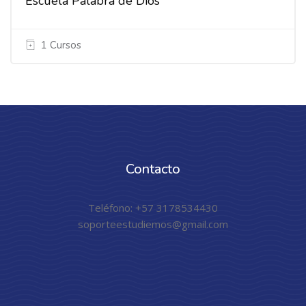
Escuela Palabra de Dios
1 Cursos
Contacto
Teléfono: +57 3178534430
soporteestudiemos@gmail.com