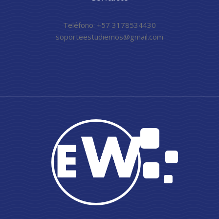
Teléfono: +57 3178534430
soporteestudiemos@gmail.com