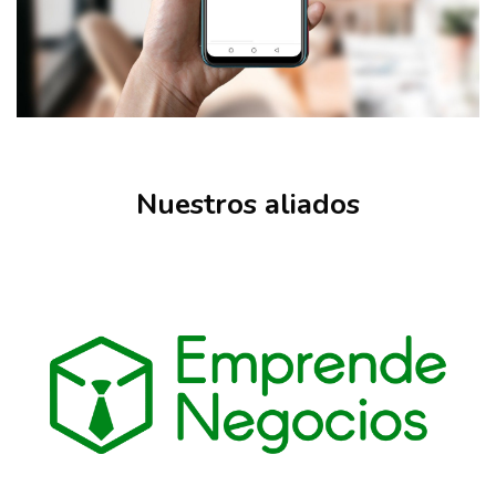
Salta [Cocoon] Partners
Nuestros aliados