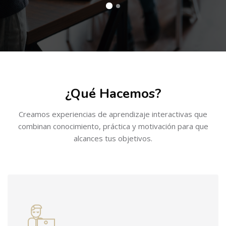
Salta al contenido principal
Salta [Cocoon] Boxes
¿Qué Hacemos?
Creamos experiencias de aprendizaje interactivas que
combinan conocimiento, práctica y motivación para que
alcances tus objetivos.