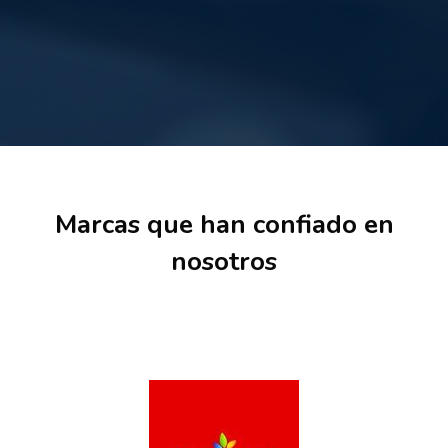
Salta [Cocoon] Partners
Marcas que han confiado en
nosotros