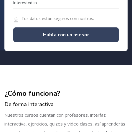
Tus datos están seguros con nostros.
Habla con un asesor
Salta [Cocoon] Custom HTML
Salta [Cocoon] About (Text with Image)
¿Cómo funciona?
De forma interactiva
Nuestros cursos cuentan con profesores, interfaz
interactiva, ejercicios, quizes y video clases, así aprenderás