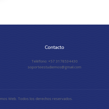
Contacto
Teléfono: +57 3178534430
soporteestudiemos@gmail.com
emos Web. Todos los derechos reservados.